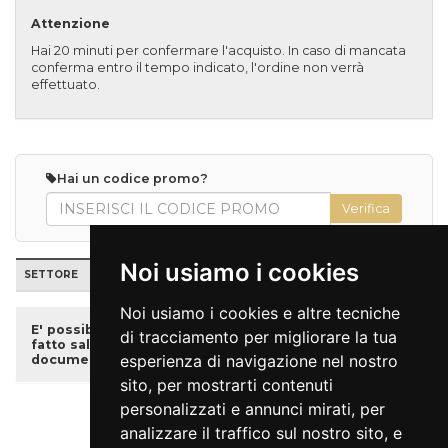
Attenzione
Hai 20 minuti per confermare l'acquisto. In caso di mancata
conferma entro il tempo indicato, l'ordine non verrà
effettuato.
Hai un codice promo?
Noi usiamo i cookies
SETTORE
POSTI
TARIFFA
PREZZO
QUANTITÀ
Noi usiamo i cookies e altre tecniche
E' possibile acquistare i biglietti ridotti, se disponibili,
di tracciamento per migliorare la tua
fatto salvo che sarà necessario presentare un
esperienza di navigazione nel nostro
documento attestante l’età anagrafica.
sito, per mostrarti contenuti
personalizzati e annunci mirati, per
Indietro
Vai al carrello
analizzare il traffico sul nostro sito, e