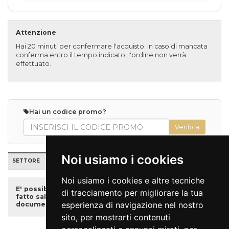
Attenzione
Hai 20 minuti per confermare l'acquisto. In caso di mancata
conferma entro il tempo indicato, l'ordine non verrà
effettuato.
Hai un codice promo?
Noi usiamo i cookies
SETTORE
POSTI
TARIFFA
PREZZO
QUANTITÀ
Noi usiamo i cookies e altre tecniche
E' possibile acquistare i biglietti ridotti, se disponibili,
di tracciamento per migliorare la tua
fatto salvo che sarà necessario presentare un
esperienza di navigazione nel nostro
documento attestante l’età anagrafica.
sito, per mostrarti contenuti