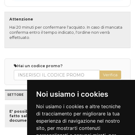
Attenzione
Hai 20 minuti per confermare l'acquisto. In caso di mancata
conferma entro il tempo indicato, l'ordine non verrà
effettuato.
Hai un codice promo?
Noi usiamo i cookies
SETTORE
POSTI
TARIFFA
PREZZO
QUANTITÀ
Noi usiamo i cookies e altre tecniche
E' possibile acquistare i biglietti ridotti, se disponibili,
di tracciamento per migliorare la tua
fatto salvo che sarà necessario presentare un
esperienza di navigazione nel nostro
documento attestante l’età anagrafica.
sito, per mostrarti contenuti