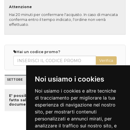
Attenzione
Hai 20 minuti per confermare l'acquisto. In caso di mancata
conferma entro il tempo indicato, l'ordine non verrà
effettuato.
Hai un codice promo?
Noi usiamo i cookies
SETTORE
POSTI
TARIFFA
PREZZO
QUANTITÀ
Noi usiamo i cookies e altre tecniche
E' possibile acquistare i biglietti ridotti, se disponibili,
di tracciamento per migliorare la tua
fatto salvo che sarà necessario presentare un
esperienza di navigazione nel nostro
documento attestante l’età anagrafica.
sito, per mostrarti contenuti
personalizzati e annunci mirati, per
Indietro
Vai al carrello
analizzare il traffico sul nostro sito, e