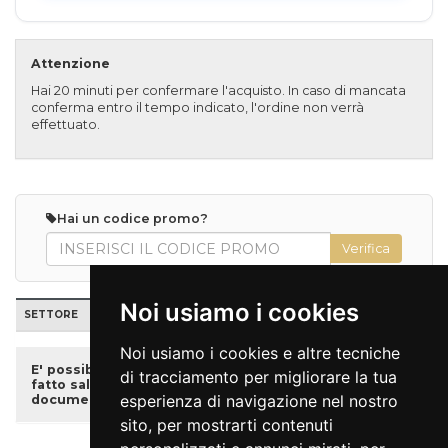
Attenzione
Hai 20 minuti per confermare l'acquisto. In caso di mancata
conferma entro il tempo indicato, l'ordine non verrà
effettuato.
Hai un codice promo?
Noi usiamo i cookies
SETTORE
POSTI
TARIFFA
PREZZO
QUANTITÀ
Noi usiamo i cookies e altre tecniche
E' possibile acquistare i biglietti ridotti, se disponibili,
di tracciamento per migliorare la tua
fatto salvo che sarà necessario presentare un
esperienza di navigazione nel nostro
documento attestante l’età anagrafica.
sito, per mostrarti contenuti