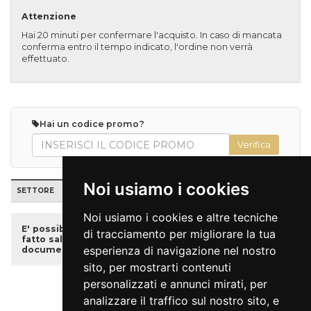
Attenzione
Hai 20 minuti per confermare l'acquisto. In caso di mancata
conferma entro il tempo indicato, l'ordine non verrà
effettuato.
Hai un codice promo?
Noi usiamo i cookies
SETTORE
POSTI
TARIFFA
PREZZO
QUANTITÀ
Noi usiamo i cookies e altre tecniche
E' possibile acquistare i biglietti ridotti, se disponibili,
di tracciamento per migliorare la tua
fatto salvo che sarà necessario presentare un
esperienza di navigazione nel nostro
documento attestante l’età anagrafica.
sito, per mostrarti contenuti
personalizzati e annunci mirati, per
Indietro
Vai al carrello
analizzare il traffico sul nostro sito, e